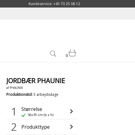
Kundeservice: +45 70 25 08 12
0
JORDBÆR PHAUNIE
af
PHAUNIE
Produktionstid
:
5 arbejdsdage
1
Størrelse
50x70 cm (b x h)
2
Produkttype