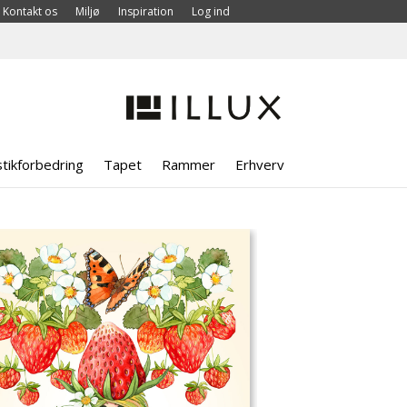
Kontakt os
Miljø
Inspiration
Log ind
tikforbedring
Tapet
Rammer
Erhverv
>