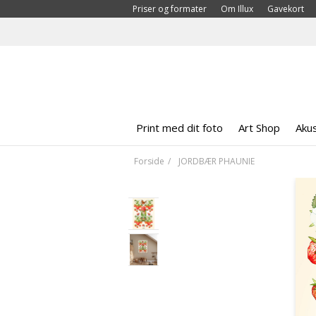
Priser og formater
Om Illux
Gavekort
Print med dit foto
Art Shop
Akus
Forside
JORDBÆR PHAUNIE
<