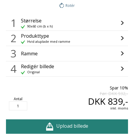
Rotér
1
Størrelse
90x60 cm (b x h)
2
Produkttype
Hvid aluplade med ramme
3
Ramme
4
Redigér billede
Original
Spar 10%
Før: DKK 932,-
DKK 839,-
Antal
inkl. moms
Upload billede