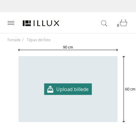
0
Forside
Tilpas dit foto
90 cm
Upload billede
60 cm