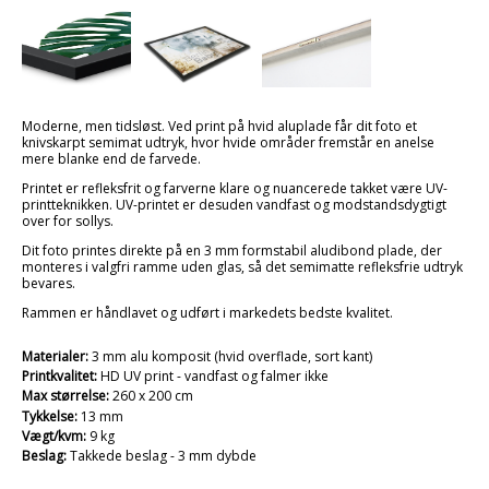
Moderne, men tidsløst. Ved print på hvid aluplade får dit foto et
knivskarpt semimat udtryk, hvor hvide områder fremstår en anelse
mere blanke end de farvede.
Printet er refleksfrit og farverne klare og nuancerede takket være UV-
printteknikken. UV-printet er desuden vandfast og modstandsdygtigt
over for sollys.
Dit foto printes direkte på en 3 mm formstabil aludibond plade, der
monteres i valgfri ramme uden glas, så det semimatte refleksfrie udtryk
bevares.
Rammen er håndlavet og udført i markedets bedste kvalitet.
Materialer:
3 mm alu komposit (hvid overflade, sort kant)
Printkvalitet:
HD UV print - vandfast og falmer ikke
Max størrelse:
260 x 200 cm
Tykkelse:
13 mm
Vægt/kvm:
9 kg
Beslag:
Takkede beslag - 3 mm dybde