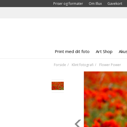
Priser og formater
Om Illux
Gavekort
Print med dit foto
Art Shop
Akus
Forside
Klint fotografi
Flower Power
<