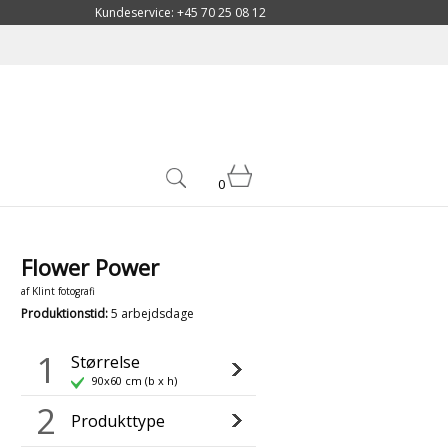
Kundeservice: +45 70 25 08 12
0
Flower Power
af
Klint fotografi
Produktionstid
:
5 arbejdsdage
1
Størrelse
90x60 cm (b x h)
2
Produkttype