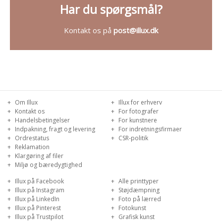
Har du
spørgsmål?
Kontakt os på
post@illux.dk
Om Illux
Illux for erhverv
Kontakt os
For fotografer
Handelsbetingelser
For kunstnere
Indpakning, fragt og levering
For indretningsfirmaer
Ordrestatus
CSR-politik
Reklamation
Klargøring af filer
Miljø og bæredygtighed
Illux på Facebook
Alle printtyper
Illux på Instagram
Støjdæmpning
Illux på LinkedIn
Foto på lærred
Illux på Pinterest
Fotokunst
Illux på Trustpilot
Grafisk kunst