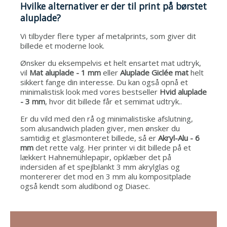
Hvilke alternativer er der til print på børstet
aluplade?
Vi tilbyder flere typer af metalprints, som giver dit
billede et moderne look.
Ønsker du eksempelvis et helt ensartet mat udtryk,
vil
Mat aluplade - 1 mm
eller
Aluplade Giclée mat
helt
sikkert fange din interesse.
Du kan også opnå et
minimalistisk look med vores bestseller
Hvid aluplade
- 3 mm
, hvor dit billede får et semimat udtryk.
.
Er du vild med den rå og minimalistiske afslutning,
som alusandwich pladen giver, men ønsker du
samtidig et glasmonteret billede, så er
Akryl-Alu - 6
mm
det rette valg. Her printer vi dit billede på et
lækkert Hahnemühlepapir, opklæber det på
indersiden af et spejlblankt 3 mm akrylglas og
montererer det mod en 3 mm alu kompositplade
også kendt som aludibond og Diasec.