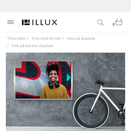
0
Til forsiden
Print med dit foto
Foto på aluplade
Foto på Børstet aluplade