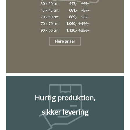
30 x 20 cm:
447,-
497,-
45 x 45 cm:
681,-
757,-
70 x 50 cm:
889,-
987,-
70 x 70 cm:
1.060,-
1.170,-
90 x 60 cm:
1.130,-
1.256,-
Flere priser
Hurtig produktion,
sikker levering