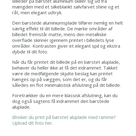
Billeder på børstet aluminium skiller sig ud fra
mængden med et silkeblankt sølvfarvet shine og et
råt, men elegant udtryk.
Den børstede aluminiumsplade tilfører nemlig en helt
særlig effekt til dit billede. De mørke områder af
billedet fremstår matte, mens den metalliske
overflade skinner igennem printet i billedets lyse
områder. Kontrasten giver et elegant spil og ekstra
dybde til dit foto.
Når du får printet dit billede på en børstet aluplade,
behøver du heller ikke at få det indrammet. Takket
være de medfølgende skjulte beslag kan printet
hænges op på væggen, som det er, og du får
således en flot minimalistisk afslutning på dit billede.
Foretrækker du en mere klassisk afslutning, kan du
dog også sagtens få indrammet den børstede
aluplade.
Ønsker du print på børstet aluplade med ramme?
Upload dit foto he
r
.