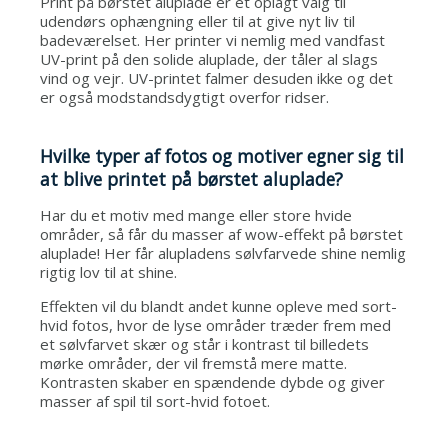
Print på børstet aluplade er et oplagt valg til
udendørs ophængning eller til at give nyt liv til
badeværelset. Her printer vi nemlig med vandfast
UV-print på den solide aluplade, der tåler al slags
vind og vejr. UV-printet falmer desuden ikke og det
er også modstandsdygtigt overfor ridser
.
Hvilke typer af fotos og motiver egner sig til
at blive printet på børstet aluplade?
Har du et motiv med mange eller store hvide
områder, så får du masser af wow-effekt på børstet
aluplade! Her får alupladens sølvfarvede shine nemlig
rigtig lov til at shine.
Effekten vil du blandt andet kunne opleve med sort-
hvid fotos, hvor de lyse områder træder frem med
et sølvfarvet skær og står i kontrast til billedets
mørke områder, der vil fremstå mere matte.
Kontrasten skaber en spændende dybde og giver
masser af spil til sort-hvid fotoet.