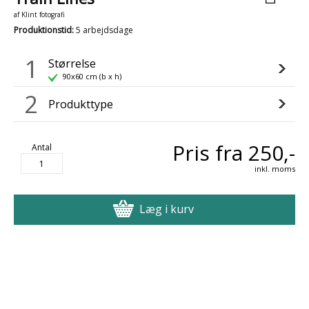
af
Klint fotografi
Produktionstid
:
5 arbejdsdage
1
Størrelse
90x60 cm (b x h)
2
Produkttype
Pris fra 250,-
Antal
inkl. moms
Læg i kurv