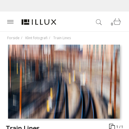
0
Forside
Klint fotografi
Train Lines
Train Lines
1 / 1