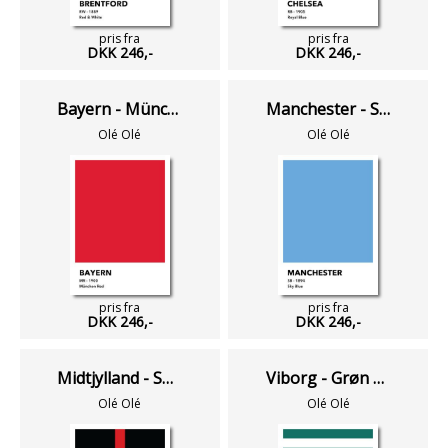
pris fra
pris fra
DKK 246,-
DKK 246,-
Bayern - München Red
Manchester - Sky Blue
Olé Olé
Olé Olé
pris fra
pris fra
DKK 246,-
DKK 246,-
Midtjylland - Sort & Rød
Viborg - Grøn & Hvid
Olé Olé
Olé Olé