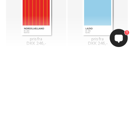
1
pris fra
pris fra
DKK 246,-
DKK 246,-
Grafisk kunst
Grafisk kunst byder på nogle af de mest spændende og
eksperimenterende kunstværker, man kan pryde sine vægge med.
Inden for grafisk kunst kan kunsterne skabe et unikt univers uden
begræsninger, som vi nu inviterer dig med ind i. Gå på jagt her,
hvor vi har samlet nogle af landets bedste grafiske kunstnere.