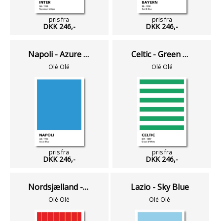
pris fra
pris fra
DKK 246,-
DKK 246,-
Napoli - Azure Blue
Celtic - Green & White
Olé Olé
Olé Olé
pris fra
pris fra
DKK 246,-
DKK 246,-
Nordsjælland - Rød & Gul
Lazio - Sky Blue
Olé Olé
Olé Olé