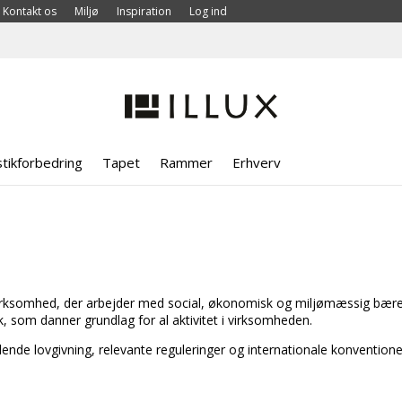
Kontakt os
Miljø
Inspiration
Log ind
tikforbedring
Tapet
Rammer
Erhverv
virksomhed, der arbejder med social, økonomisk og miljømæssig bæredyg
ik, som danner grundlag for al aktivitet i virksomheden.
ende lovgivning, relevante reguleringer og internationale konventione