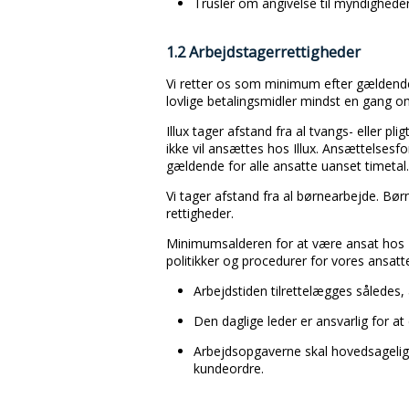
Trusler om angivelse til myndighede
1.2 Arbejdstagerrettigheder
Vi retter os som minimum efter gældende lo
lovlige betalingsmidler mindst en gang
Illux tager afstand fra al tvangs- eller pl
ikke vil ansættes hos Illux. Ansættelsesf
gældende for alle ansatte uanset timetal.
Vi tager afstand fra al børnearbejde. Bør
rettigheder.
Minimumsalderen for at være ansat hos Ill
politikker og procedurer for vores ansatt
Arbejdstiden tilrettelægges således,
Den daglige leder er ansvarlig for at
Arbejdsopgaverne skal hovedsageligt
kundeordre.