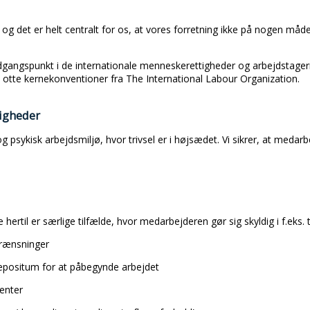
og det er helt centralt for os, at vores forretning ikke på nogen måde 
dgangspunkt i de internationale menneskerettigheder og arbejdstager
e otte kernekonventioner fra The International Labour Organization.
igheder
 og psykisk arbejdsmiljø, hvor trivsel er i højsædet. Vi sikrer, at meda
hertil er særlige tilfælde, hvor medarbejderen gør sig skyldig i f.eks. 
grænsninger
depositum for at påbegynde arbejdet
enter