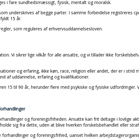
nges i fare sundhedsmæssigt, fysisk, mentalt og moralsk.
som underskrives af begge parter. I samme forbindelse registreres c
yldt 15 år.
 regler, som reguleres af erhvervsuddannelsesloven.
ation. Vi sikrer lige vilkår for alle ansatte, og vi tillader ikke forskelsb
kationer og erfaring, ikke køn, race, religion eller andet, der er i stri
d af uddannelse, erfaring og kvalifikationer.
ren 15 til 90 år, herunder flere med psykiske og fysiske udfordringer.
 forhandlinger
 forhandlinger og foreningsfriheden. Ansatte kan frit deltage i lovlige ak
olde sig fra dette, uden at blive hverken forskelsbehandlet eller straf
ve forhandlinger og foreningsfrihed, uanset hvilken arbejdstagerorganis