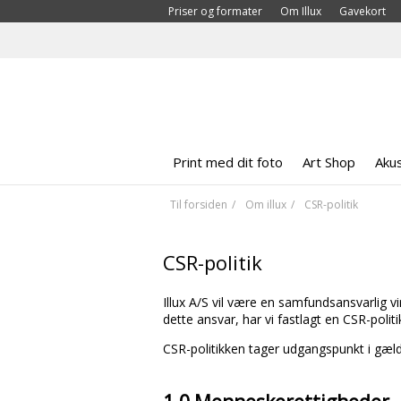
Priser og formater
Om Illux
Gavekort
Print med dit foto
Art Shop
Akus
Til forsiden
Om illux
CSR-politik
CSR-politik
Illux A/S vil være en samfundsansvarlig 
dette ansvar, har vi fastlagt en CSR-polit
CSR-politikken tager udgangspunkt i gæld