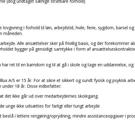
rne (dog undtaget særlige strafbare forhold)
vgivning i forhold til løn, arbejdstid, hvile, ferie, sygdom, barsel o
 om måneden.
igtarbejde. Alle ansættelser sker på frivillig basis, og der forekommer 
orholdet bygger på gensidigt samtykke i form af ansættelseskontrakter
n har ret til en barndom og til at gå i skole og tage en uddannelse, o
ux A/S er 15 år. For at sikre et sikkert og sundt fysisk og psykisk arb
e under 18 år. Disse indbefatter:
 at det ikke går ud over medarbejdernes skolegang.
 de unge ikke udsættes for farligt eller tungt arbejde
 bestå i lettere rengøring/oprydning, mindre assistanceopgaver i prod