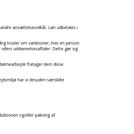
g andre ansættelsesvilkår. Løn udbetales i
aldrig trusler om sanktioner, hvis en person
 ellers uddannelsesaftaler. Dette gør sig
g børnearbejde fratager dem disse
ejdsmiljø har vi desuden særskilte
uktionen og/eller pakning af