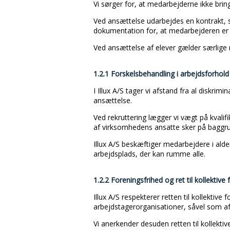
Vi sørger for, at medarbejderne ikke bri
Ved ansættelse udarbejdes en kontrakt, 
dokumentation for, at medarbejderen er f
Ved ansættelse af elever gælder særlige
1.2.1 Forskelsbehandling i arbejdsforhold
I Illux A/S tager vi afstand fra al diskrimin
ansættelse.
Ved rekruttering lægger vi vægt på kvalifi
af virksomhedens ansatte sker på baggrun
Illux A/S beskæftiger medarbejdere i alde
arbejdsplads, der kan rumme alle.
1.2.2 Foreningsfrihed og ret til kollektive
Illux A/S respekterer retten til kollektive
arbejdstagerorganisationer, såvel som afh
Vi anerkender desuden retten til kollekti