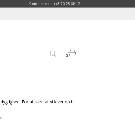
Kundeservice: +45 70 25 08 12
0
tighed. For at sikre at vi lever op til
r.