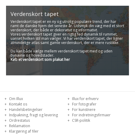
Verdenskort tapet
Verdenskort tapet er en ny og utrolig populære trend, der har
ramt de danske hjem det seneste år. Udsmyk din væg med et stort
verdenskort, der både er dekorativt og informativt.
Vores verdenskort tapet giver en rigtig fed dynamik til rummet,
uanset hvilken stil man vælger. Vi har verdenskort tapet, der ligner
almindelige atlas samt gamle verdenskort, der er mere rustikke.
Du kan både vælge mellem verdenskort tapet med og uden
bynavne og hovedstader.
Køb et verdenskort som plakat her
Om Illux
Illux for erhverv
Kontakt os
For fotografer
Handelsbetingelser
For kunstnere
Indpakning, fragt og levering
For indretningsfirmaer
Ordrestatus
CSR-politik
Reklamation
Klargøring af filer