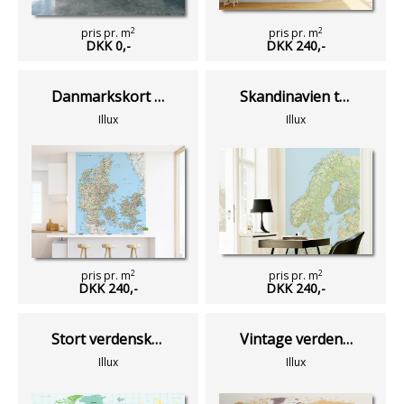
2
2
pris pr. m
pris pr. m
DKK 0,-
DKK 240,-
Danmarkskort tapet
Skandinavien tapet
Illux
Illux
2
2
pris pr. m
pris pr. m
DKK 240,-
DKK 240,-
Stort verdenskort tapet
Vintage verdenskort tapet
Illux
Illux