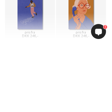
1
pris fra
pris fra
DKK 246,-
DKK 246,-
Mest populære
Her finder du de mest populære motiver indenfor grafisk kunst,
fotokunst og maleri kunsttryk.
Du vælger selv om kunstværket skal laves på aluplade, lærred,
glas, akustikdæmpende plade eller plakat.
Størrelsen kan tilpasses fra 20x20 cm op til 230x300 cm.