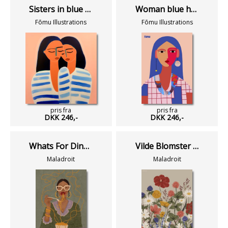
Sisters in blue stripes
Woman blue hair
Fōmu Illustrations
Fōmu Illustrations
pris fra
pris fra
DKK 246,-
DKK 246,-
Whats For Dinner Grøn
Vilde Blomster Lys
Maladroit
Maladroit