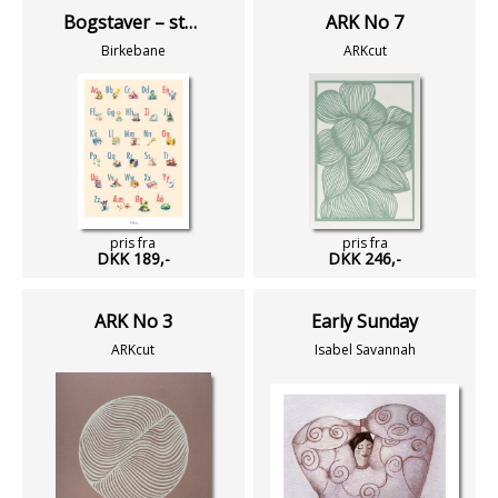
Bogstaver – store og små
ARK No 7
Birkebane
ARKcut
pris fra
pris fra
DKK 189,-
DKK 246,-
ARK No 3
Early Sunday
ARKcut
Isabel Savannah