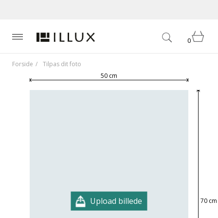
0
Forside
Tilpas dit foto
50 cm
Upload billede
70 cm