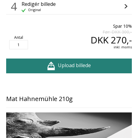
4
Redigér billede
Original
Spar 10%
Før: DKK 300,-
DKK 270,-
Antal
inkl. moms
Upload billede
Mat Hahnemühle 210g