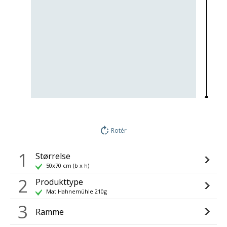
Rotér
1
Størrelse
50x70 cm (b x h)
2
Produkttype
Mat Hahnemühle 210g
3
Ramme